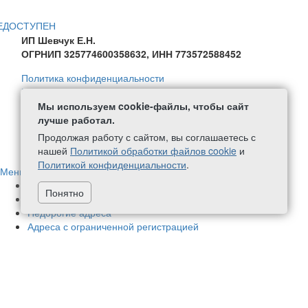
ЕДОСТУПЕН
ИП Шевчук Е.Н.
ОГРНИП 325774600358632, ИНН 773572588452
Политика конфиденциальности
Политика в отношении обработки персональных данных
Согласие на обработку персональных данных
Мы используем cookie-файлы, чтобы сайт
Политика обработки файлов Cookie
лучше работал.
Продолжая работу с сайтом, вы соглашаетесь с
+7 (499) 111-59-08
написать нам
нашей
Политикой обработки файлов cookie
и
Политикой конфиденциальности
.
Меню
Адреса в нашей собственности
70
Понятно
Немассовые адреса
424
Недорогие адреса
Адреса с ограниченной регистрацией
Новые адреса
1
Адреса с почтовым обслуживанием
448
Адреса в бизнес-центрах
78
Фактические адреса
177
Аренда офиса