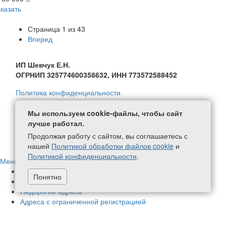
казать
Страница
1
из
43
Вперед
ИП Шевчук Е.Н.
ОГРНИП 325774600358632, ИНН 773572588452
Политика конфиденциальности
Политика в отношении обработки персональных данных
Согласие на обработку персональных данных
Мы используем cookie-файлы, чтобы сайт
Политика обработки файлов Cookie
лучше работал.
Продолжая работу с сайтом, вы соглашаетесь с
+7 (499) 111-59-08
написать нам
нашей
Политикой обработки файлов cookie
и
Политикой конфиденциальности
.
Меню
Адреса в нашей собственности
70
Понятно
Немассовые адреса
424
Недорогие адреса
Адреса с ограниченной регистрацией
Новые адреса
1
Адреса с почтовым обслуживанием
448