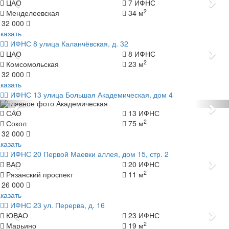
Назад
Да
ЦАО
7 ИФНС
2
Менделеевская
34 м
 32 000
казать
ИФНС 8
улица Каланчёвская, д. 32
Назад
Да
ЦАО
8 ИФНС
2
Комсомольская
23 м
 32 000
казать
ИФНС 13
улица Большая Академическая, дом 4
Назад
Да
САО
13 ИФНС
2
Сокол
75 м
 32 000
казать
ИФНС 20
Первой Маевки аллея, дом 15, стр. 2
Назад
Да
ВАО
20 ИФНС
2
Рязанский проспект
11 м
 26 000
казать
ИФНС 23
ул. Перерва, д. 16
Назад
Да
ЮВАО
23 ИФНС
2
Марьино
19 м