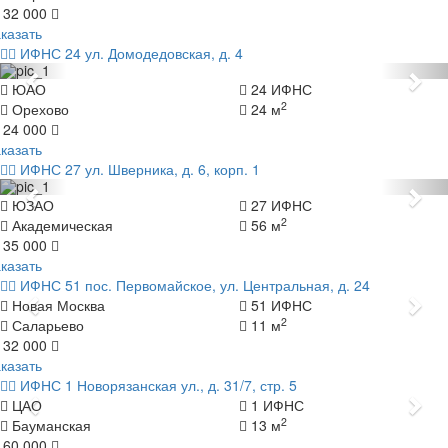
 32 000
казать
ИФНС 24
ул. Домодедовская, д. 4
Назад
Да
ЮАО
24 ИФНС
2
Орехово
24 м
 24 000
казать
ИФНС 27
ул. Шверника, д. 6, корп. 1
Назад
Да
ЮЗАО
27 ИФНС
2
Академическая
56 м
 35 000
казать
ИФНС 51
пос. Первомайское, ул. Центральная, д. 24
Назад
Да
Новая Москва
51 ИФНС
2
Саларьево
11 м
 32 000
казать
ИФНС 1
Новорязанская ул., д. 31/7, стр. 5
Назад
Да
ЦАО
1 ИФНС
2
Бауманская
13 м
 60 000