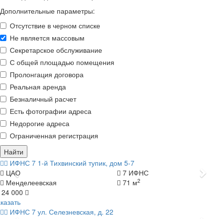
Дополнительные параметры:
Отсутствие в черном списке
Не является массовым
Секретарское обслуживание
С общей площадью помещения
Пролонгация договора
Реальная аренда
Безналичный расчет
Есть фотографии адреса
Недорогие адреса
Ограниченная регистрация
Найти
ИФНС 7
1-й Тихвинский тупик, дом 5-7
Назад
Да
ЦАО
7 ИФНС
2
Менделеевская
71 м
 24 000
казать
ИФНС 7
ул. Селезневская, д. 22