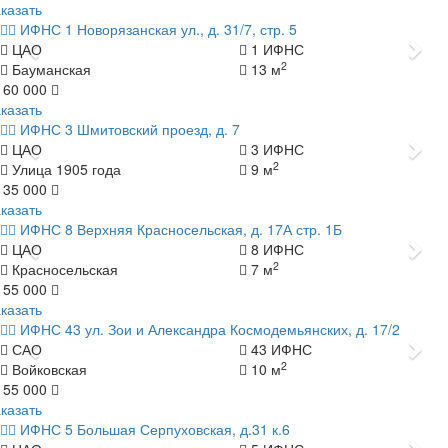
казать
ИФНС 1
Новорязанская ул., д. 31/7, стр. 5
Назад
Да
ЦАО
1 ИФНС
2
Бауманская
13 м
 60 000
казать
ИФНС 3
Шмитовский проезд, д. 7
Назад
Да
ЦАО
3 ИФНС
2
Улица 1905 года
9 м
 35 000
казать
ИФНС 8
Верхняя Красносельская, д. 17А стр. 1Б
Назад
Да
ЦАО
8 ИФНС
2
Красносельская
7 м
 55 000
казать
ИФНС 43
ул. Зои и Александра Космодемьянских, д. 17/2
Назад
Да
САО
43 ИФНС
2
Войковская
10 м
 55 000
казать
ИФНС 5
Большая Серпуховская, д.31 к.6