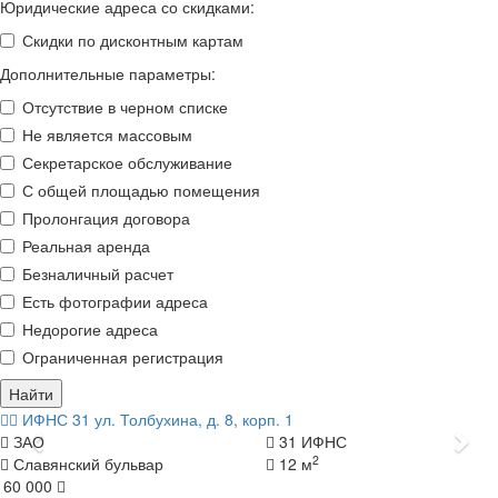
Юридические адреса со скидками:
Скидки по дисконтным картам
Дополнительные параметры:
Отсутствие в черном списке
Не является массовым
Секретарское обслуживание
С общей площадью помещения
Пролонгация договора
Реальная аренда
Безналичный расчет
Есть фотографии адреса
Недорогие адреса
Ограниченная регистрация
Найти
ИФНС 31
ул. Толбухина, д. 8, корп. 1
Назад
Да
ЗАО
31 ИФНС
2
Славянский бульвар
12 м
 60 000