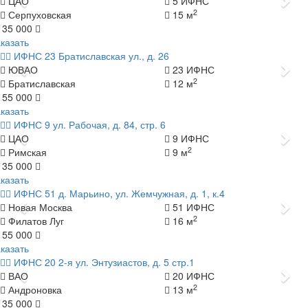
Назад
Да
ЦАО
5 ИФНС
2
Серпуховская
15 м
 35 000
казать
ИФНС 23
Братиславская ул., д. 26
Назад
Да
ЮВАО
23 ИФНС
2
Братиславская
12 м
 55 000
казать
ИФНС 9
ул. Рабочая, д. 84, стр. 6
Назад
Да
ЦАО
9 ИФНС
2
Римская
9 м
 35 000
казать
ИФНС 51
д. Марьино, ул. Жемчужная, д. 1, к.4
Назад
Да
Новая Москва
51 ИФНС
2
Филатов Луг
16 м
 55 000
казать
ИФНС 20
2-я ул. Энтузиастов, д. 5 стр.1
Назад
Да
ВАО
20 ИФНС
2
Андроновка
13 м
 35 000