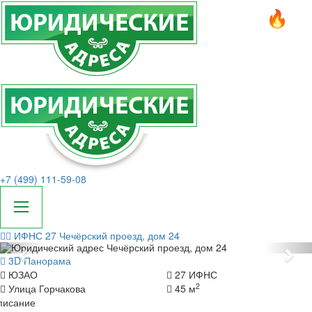
+7 (499) 111-59-08
ИФНС 27
Чечёрский проезд, дом 24
Назад
Да
3D Панорама
ЮЗАО
27 ИФНС
2
Улица Горчакова
45 м
писание