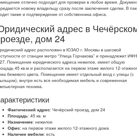
мещение отлично подходит для проверки в любое время. Докуме
редаются новому владельцу сразу после заключения сделки. В пак
одит также и подтверждение от собственника офиса.
Юридический адрес в Чечёрско
проезде, дом 24
идический адрес расположен в ЮЗАО г. Москвы в шаговой
ступности от станции метро “Улица Горчакова” и принадлежит ИФ
27. Помещение юридического адреса нежилое, имеет общую
ощадь 45 кв.м и располагается на первом этаже жилого 12-этажно
ма бежевого цвета. Помещение имеет отдельный вход с улицы (с
ыльцом), внутри есть вся необходимая мебель и современная
мпьютерная техника.
арактеристики
Фактический адрес
: Чечёрский проезд, дом 24
Площадь
: 45 кв. м
Назначение
: нежилое
Офис
: на первом этаже жилого 12-этажного дома
Наличие мебели
: есть