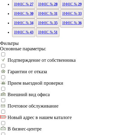
ИФНС №
27
ИФНС №
28
ИФНС №
29
ИФНС №
30
ИФНС №
31
ИФНС №
33
ИФНС №
34
ИФНС №
35
ИФНС №
36
ИФНС №
43
ИФНС №
51
Фильтры
Основные параметры:
Подтверждение от собственника
Гарантии от отказа
Прием выездной проверки
Внешний вид офиса
Почтовое обслуживание
Новый адрес в нашем каталоге
В бизнес-центре