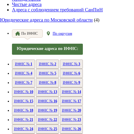
Чистые адреса
Адреса с соблюдением требований СанПиН
Юридические адреса по Московской области
(4)
По ИФНС
По округам
Юридические адреса по ИФНС:
ИФНС №
1
ИФНС №
2
ИФНС №
3
ИФНС №
4
ИФНС №
5
ИФНС №
6
ИФНС №
7
ИФНС №
8
ИФНС №
9
ИФНС №
10
ИФНС №
13
ИФНС №
14
ИФНС №
15
ИФНС №
16
ИФНС №
17
ИФНС №
18
ИФНС №
19
ИФНС №
20
ИФНС №
21
ИФНС №
22
ИФНС №
23
ИФНС №
24
ИФНС №
25
ИФНС №
26