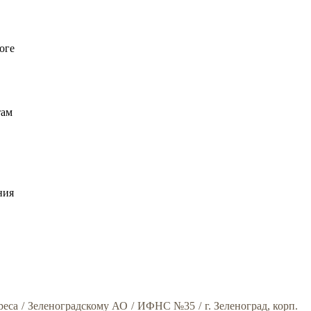
оге
там
ния
реса
/
Зеленоградскому АО
/
ИФНС №35
/
г. Зеленоград, корп.